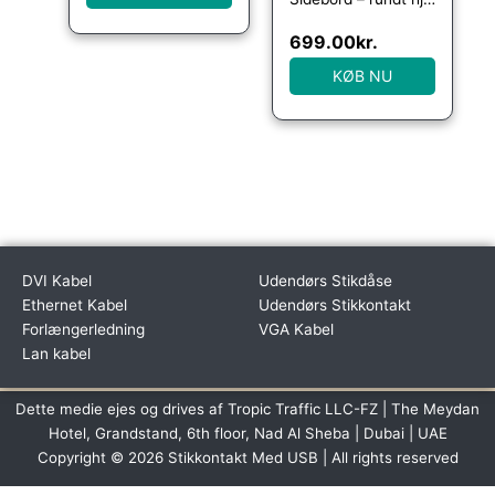
699.00
kr.
KØB NU
DVI Kabel
Udendørs Stikdåse
Ethernet Kabel
Udendørs Stikkontakt
Forlængerledning
VGA Kabel
Lan kabel
Dette medie ejes og drives af Tropic Traffic LLC-FZ | The Meydan
Hotel, Grandstand, 6th floor, Nad Al Sheba | Dubai | UAE
Copyright © 2026 Stikkontakt Med USB | All rights reserved