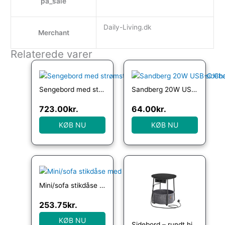
pa_sale
Daily-Living.dk
Merchant
Relaterede varer
Sengebord med strømstik – natbord – rustik brun sidebord – Borde > Sideborde – Daily-Living
Sandberg 20W USB-C Charger
723.00
kr.
64.00
kr.
KØB NU
KØB NU
Mini/sofa stikdåse med 2 x USB Â®estilo HERO
253.75
kr.
KØB NU
Sidebord – rundt hjørnebord med strømstik – sort Ø45 x H50 cm – Borde > Runde borde – Daily-Living