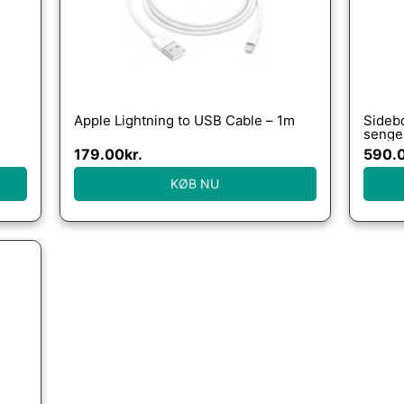
Apple Lightning to USB Cable – 1m
Sidebo
sengeb
Living
179.00
kr.
590.
KØB NU