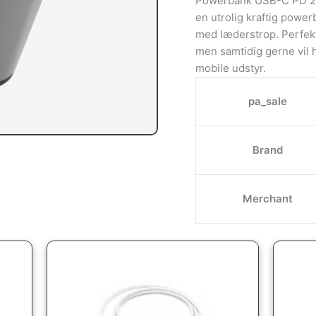
Powerbank USB-C PD 20W
en utrolig kraftig power
med læderstrop. Perfekt 
men samtidig gerne vil 
mobile udstyr.
pa_sale
Brand
Merchant