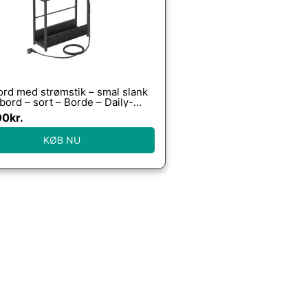
rd med strømstik – smal slank
ord – sort – Borde – Daily-
00
kr.
KØB NU