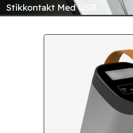
Gå
Stikkontakt Med USB
til
indholdet