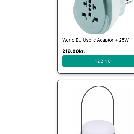
World EU Usb-c Adaptor + 25W
219.00
kr.
KØB NU