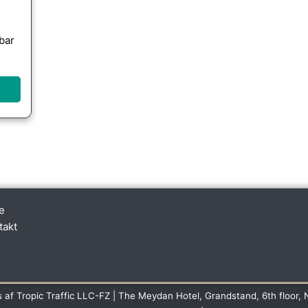
bar
e
takt
s af Tropic Traffic LLC-FZ | The Meydan Hotel, Grandstand, 6th floor, 