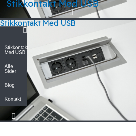
Stikkontakt Med USB
Gå
Menu
til
indholdet
Stikkontakt Med USB
Stikkontakt
Med USB
Alle
Sider
Blog
Kontakt