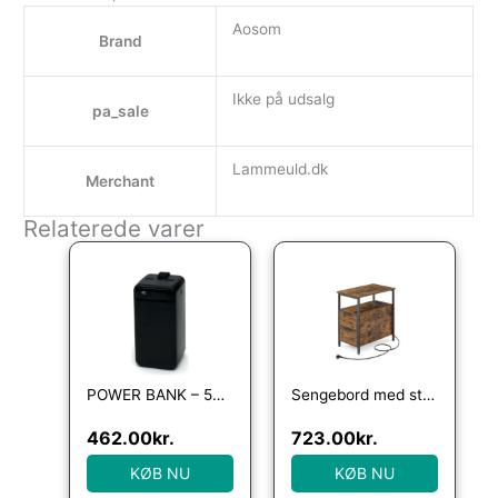
Aosom
Brand
Ikke på udsalg
pa_sale
Lammeuld.dk
Merchant
Relaterede varer
POWER BANK – 50000mAh – 20W – USB og USB-C – Indbygget lyskilde
Sengebord med strømstik – natbord – rustik brun sidebord – Borde > Sideborde – Daily-Living
462.00
kr.
723.00
kr.
KØB NU
KØB NU