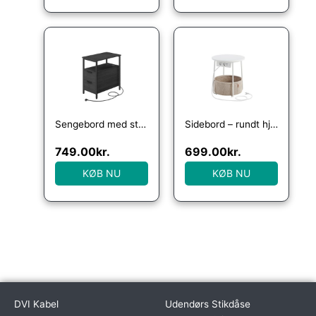
Sengebord med strømstik – natbord – sort sidebord – Borde > Sideborde – Daily-Living
Sidebord – rundt hjørnebord med strømstik – hvid Ø45 x H50 cm – Borde > Runde borde – Daily-Living
749.00
kr.
699.00
kr.
KØB NU
KØB NU
DVI Kabel
Udendørs Stikdåse