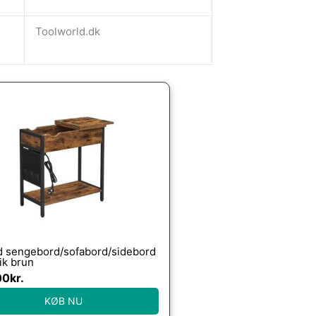
Toolworld.dk
d sengebord/sofabord/sidebord
ik brun
00
kr.
KØB NU