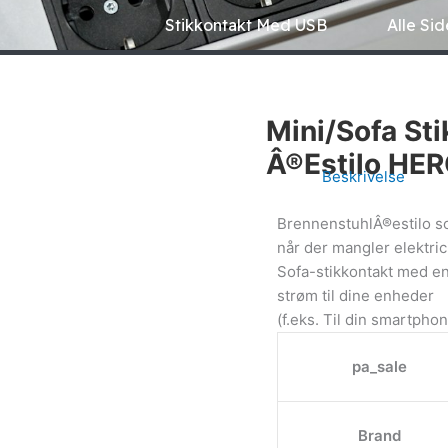
Stikkontakt Med USB
Alle Sid
Mini/sofa St
Â®estilo HE
Beskrivelse
BrennenstuhlÂ®estilo so
når der mangler elektric
Sofa-stikkontakt med en
strøm til dine enheder
(f.eks. Til din smartphon
pa_sale
Brand