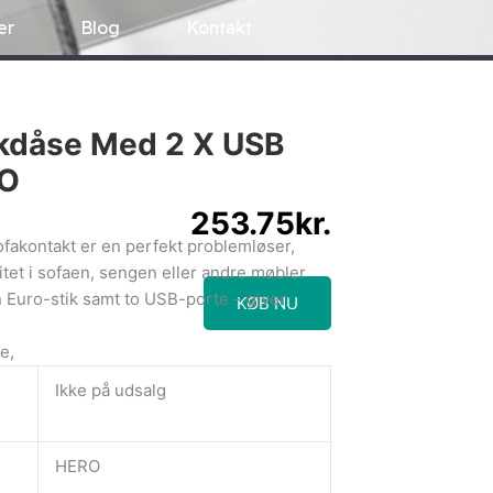
er
Blog
Kontakt
ikdåse Med 2 X USB
RO
253.75
kr.
fakontakt er en perfekt problemløser,
itet i sofaen, sengen eller andre møbler
 Euro-stik samt to USB-porte – giver
KØB NU
e,
Ikke på udsalg
HERO