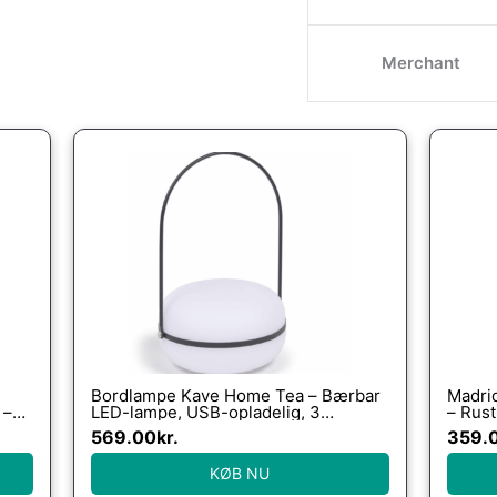
Merchant
Bordlampe Kave Home Tea – Bærbar
Madri
 –
LED-lampe, USB-opladelig, 3
– Rust
lysniveauer, Sort
569.00
kr.
359.
KØB NU