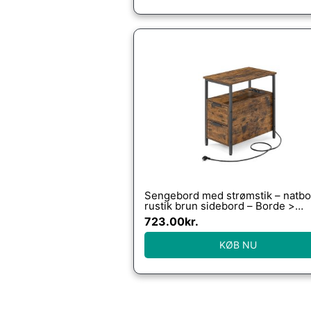
Sengebord med strømstik – natbo
rustik brun sidebord – Borde >
Sideborde – Daily-Living
723.00
kr.
KØB NU