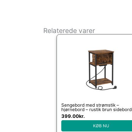
Relaterede varer
Sengebord med strømstik –
hjørnebord – rustik brun sidebord
Borde > Sideborde – Daily-Living
399.00
kr.
KØB NU