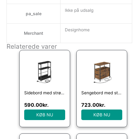
Ikke på udsalg
pa_sale
Designhome
Merchant
Relaterede varer
Sidebord med strømstik – smal slank sengebord – sort – Borde – Daily-Living
Sengebord med strømstik – natbord – rustik brun sidebord – Borde > Sideborde – Daily-Living
590.00
kr.
723.00
kr.
KØB NU
KØB NU