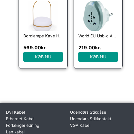
Bordlampe Kave Home Tea – LED-portabel lampe med 3 lysniveauer, USB-genopladelig, sennepsgul
World EU Usb-c Adaptor + 25W
569.00
kr.
219.00
kr.
KØB NU
KØB NU
DVI Kabel
Udendørs Stikdåse
Ethernet Kabel
Udendørs Stikkontakt
Forlængerledning
VGA Kabel
Lan kabel