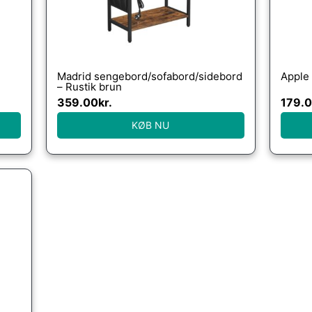
Madrid sengebord/sofabord/sidebord
Apple
– Rustik brun
ng
359.00
kr.
179.
KØB NU