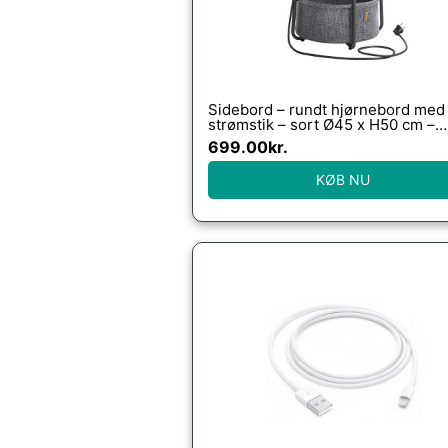
Sidebord – rundt hjørnebord med
strømstik – sort Ø45 x H50 cm –
Borde > Runde borde – Daily-Livi
699.00
kr.
KØB NU