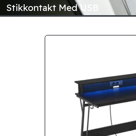
Gå
Stikkontakt Med USB
til
indholdet