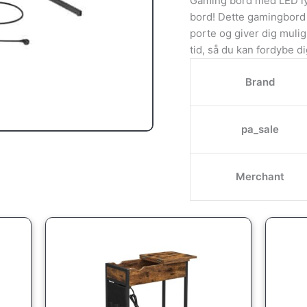
Gaming bord med LED ly
bord! Dette gamingbord 
porte og giver dig muli
tid, så du kan fordybe di
Brand
pa_sale
Merchant