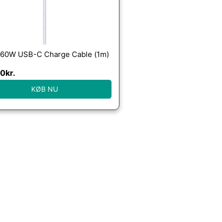
 60W USB-C Charge Cable (1m)
00
kr.
KØB NU