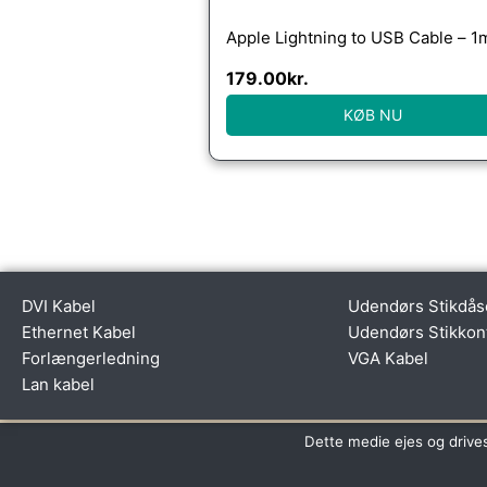
Apple Lightning to USB Cable – 1
179.00
kr.
KØB NU
DVI Kabel
Udendørs Stikdås
Ethernet Kabel
Udendørs Stikkon
Forlængerledning
VGA Kabel
Lan kabel
Dette medie ejes og drive